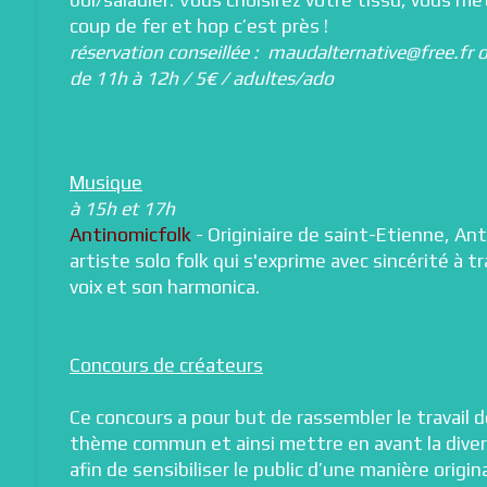
bol/saladier. Vous choisirez votre tissu, vous met
coup de fer et hop c’est près !
réservation conseillée : maudalternative@free.fr 
de 11h à 12h / 5€ / adultes/ado
Musique
à 15h et 17h
Antinomicfolk
- Originiaire de saint-Etienne, An
artiste solo folk qui s'exprime avec sincérité à tr
voix et son harmonica.
Concours de créateurs
Ce concours a pour but de rassembler le travail 
thème commun et ainsi mettre en avant la diversi
afin de sensibiliser le public d’une manière origina