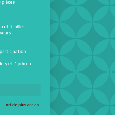
s pièces
n et 7 juillet
aveurs
 participation
ury et 1 prix du
Article plus ancien