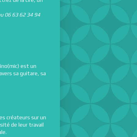
trez de la cire, un
ou 06 63 62 34 94
tino(mic) est un
avers sa guitare, sa
des créateurs sur un
té de leur travail
le.