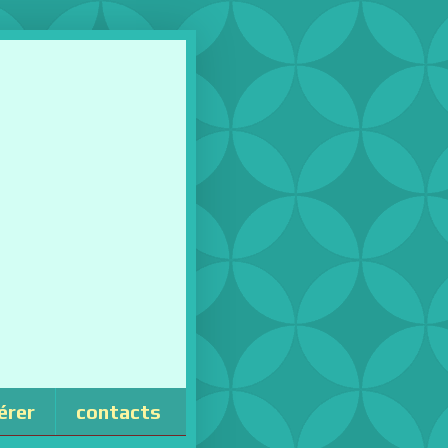
érer
contacts