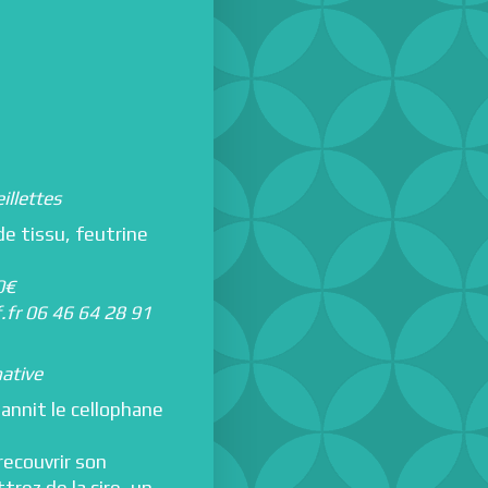
illettes
de tissu, feutrine
0€
f.fr 06 46 64 28 91
ative
bannit le cellophane
recouvrir son