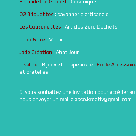
Bernadette Guimet :
Céramique
O2 Briquettes
: savonnerie artisanale
Les Couzonettes
: Articles Zero Déchets
Color & Lux
: Vitrail
Jade Création
: Abat Jour
Cisaline
- Bijoux et Chapeaux et
Emile Accessoir
et bretelles
Si vous souhaitez une invitation pour accéder au
nous envoyer un mail à asso.kreativ@gmail.com