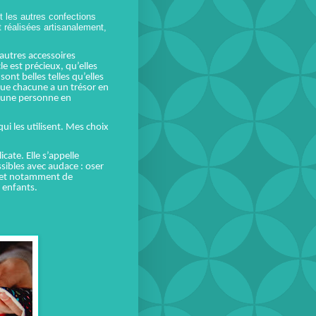
t les autres confections
nt réalisées artisanalement,
 autres accessoires
le est précieux, qu’elles
ont belles telles qu’elles
t que chacune a un trésor en
ur une personne en
ui les utilisent. Mes choix
ate. Elle s’appelle
ossibles avec audace : oser
e, et notamment de
 enfants.