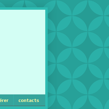
érer
contacts