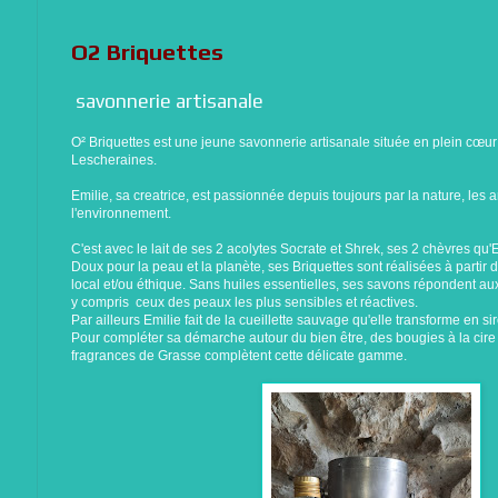
O2 Briquettes
savonnerie artisanale
O² Briquettes est une jeune savonnerie artisanale située en plein cœu
Lescheraines.
Emilie, sa creatrice, est passionnée depuis toujours par la nature, les 
l'environnement.
C'est avec le lait de ses 2 acolytes Socrate et Shrek, ses 2 chèvres qu'
Doux pour la peau et la planète, ses Briquettes sont réalisées à partir d
local et/ou éthique. Sans huiles essentielles, ses savons répondent aux
y compris ceux des peaux les plus sensibles et réactives.
Par ailleurs Emilie fait de la cueillette sauvage qu'elle transforme en s
Pour compléter sa démarche autour du bien être, des bougies à la cir
fragrances de Grasse complètent cette délicate gamme.