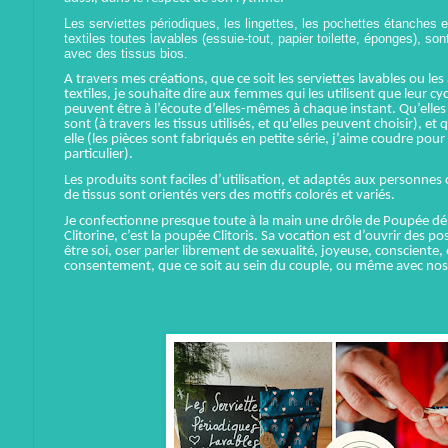
Les serviettes périodiques, les lingettes, les pochettes étanches e
textiles toutes lavables (essuie-tout, papier toilette, éponges), so
avec des tissus bios.
A travers mes créations, que ce soit les serviettes lavables ou les
textiles, je souhaite dire aux femmes qui les utilisent que leur cyc
peuvent être à l’écoute d’elles-mêmes à chaque instant. Qu’elles s
sont (à travers les tissus utilisés, et qu'elles peuvent choisir), e
elle (les pièces sont fabriqués en petite série, j’aime coudre po
particulier).
Les produits sont faciles d’utilisation, et adaptés aux personnes q
de tissus sont orientés vers des motifs colorés et variés.
Je confectionne presque toute à la main une drôle de Poupée délic
Clitorine, c’est la poupée Clitoris. Sa vocation est d’ouvrir des p
être soi, oser parler librement de sexualité, joyeuse, conscient
consentement, que ce soit au sein du couple, ou même avec nos